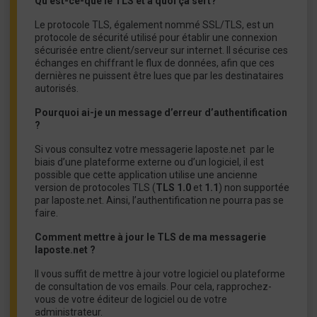
Qu’est-ce-que le TLS et à quoi ça sert?
Le protocole TLS, également nommé SSL/TLS, est un
protocole de sécurité utilisé pour établir une connexion
sécurisée entre client/serveur sur internet. Il sécurise ces
échanges en chiffrant le flux de données, afin que ces
dernières ne puissent être lues que par les destinataires
autorisés.
Pourquoi ai-je un message d’erreur d’authentification
?
Si vous consultez votre messagerie laposte.net par le
biais d’une plateforme externe ou d’un logiciel, il est
possible que cette application utilise une ancienne
version de protocoles TLS (
TLS 1.0
et
1.1
) non supportée
par laposte.net. Ainsi, l’authentification ne pourra pas se
faire.
Comment mettre à jour le TLS de ma messagerie
laposte.net ?
Il vous suffit de mettre à jour votre logiciel ou plateforme
de consultation de vos emails. Pour cela, rapprochez-
vous de votre éditeur de logiciel ou de votre
administrateur.