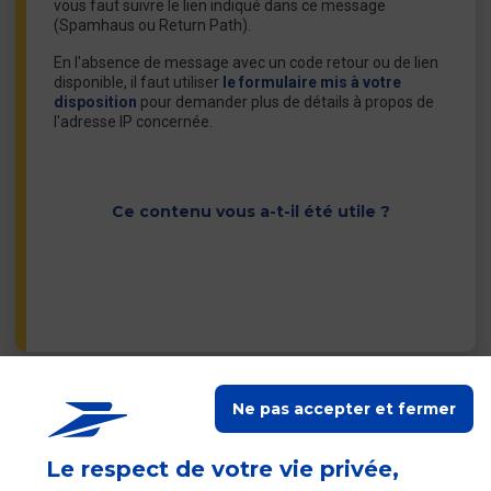
vous faut suivre le lien indiqué dans ce message
(Spamhaus ou Return Path).
En l'absence de message avec un code retour ou de lien
disponible, il faut utiliser
le formulaire mis à votre
disposition
pour demander plus de détails à propos de
l'adresse IP concernée.
Ce contenu vous a-t-il été utile ?
Ne pas accepter et fermer
Contacter les autres
services du Groupe La
Poste
Le respect de votre vie privée,