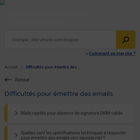
Page postmaster laposte.net
Posez votre question
Comment ça marche ?
Accueil
Difficultés pour émettre des emails
Retour
Difficultés pour émettre des emails
Mails rejetés pour absence de signature DKIM valide
Votre message a été refusé car il ne présentait pas de
signature DKIM
valide.
Quelles sont les spécifications techniques à respecter
Le nom de domaine n'est peut-être pas, ou mal
pour émettre des emails vers laposte.net ?