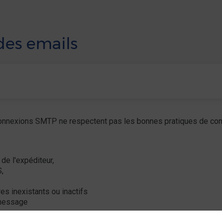
des emails
 connexions SMTP ne respectent pas les bonnes pratiques de c
de l'expéditeur,
,
es inexistants ou inactifs
 message
5, 407, 408, 411, 414, 423