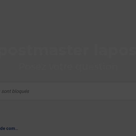
postmaster lapos
Posez votre question
Bonnes pratiques de communication SMTP