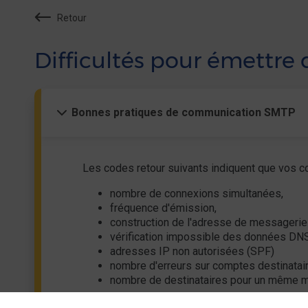
Retour
Difficultés pour émettre 
Bonnes pratiques de communication SMTP
Les codes retour suivants indiquent que vos
nombre de connexions simultanées,
fréquence d'émission,
construction de l'adresse de messagerie 
vérification impossible des données DNS
adresses IP non autorisées (SPF)
nombre d'erreurs sur comptes destinatair
nombre de destinataires pour un même
LPN 104, 105, 106, 107, 201, 401, 403, 404, 40