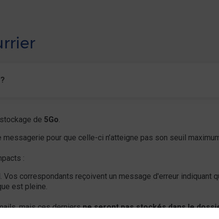
rrier
 ?
 stockage de
5Go
.
re messagerie pour que celle-ci n’atteigne pas son seuil maximu
mpacts :
l
. Vos correspondants reçoivent un message d'erreur indiquant qu
que est pleine.
ails, mais ces derniers
ne seront pas stockés dans le dossie
”
(pour les e-mails envoyés). Vous n'aurez donc pas de trace dan