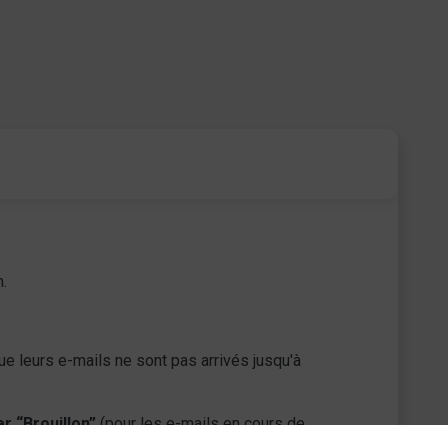
m.
e leurs e-mails ne sont pas arrivés jusqu'à
r “Brouillon”
(pour les e-mails en cours de
s votre boîte aux lettres de ces emails envoyés.