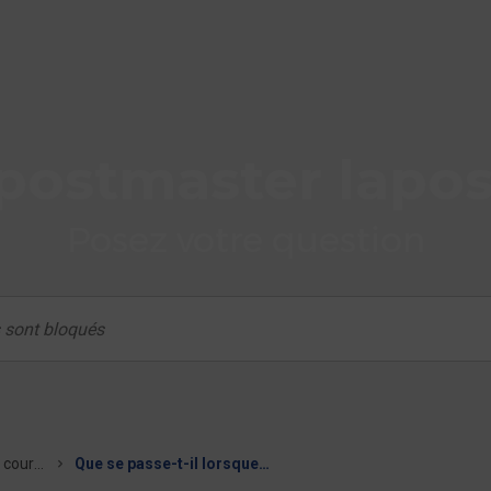
postmaster lapos
Posez votre question
Ecrire et envoyer mon courrier
Que se passe-t-il lorsque ma boîte est pleine ?