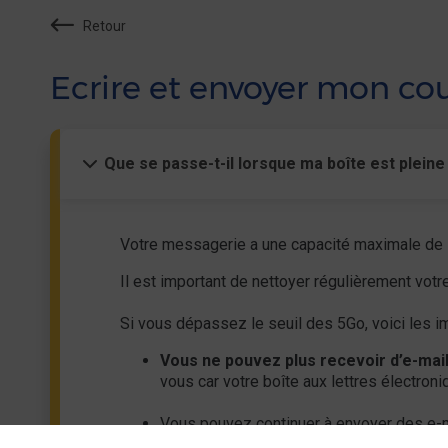
Retour
Ecrire et envoyer mon cou
Que se passe-t-il lorsque ma boîte est pleine
Votre messagerie a une capacité maximale de
Il est important de nettoyer régulièrement vot
Si vous dépassez le seuil des 5Go, voici les i
Vous ne pouvez plus recevoir d’e-mai
vous car votre boîte aux lettres électroni
Vous pouvez continuer à envoyer des e-m
rédaction),
ni dans le dossier “Envoyé