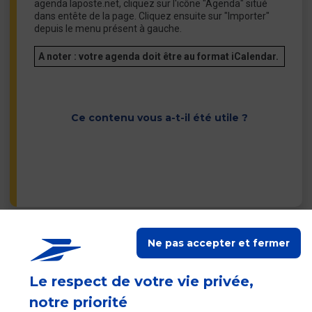
agenda laposte.net, cliquez sur l'icône "Agenda" situé
dans entête de la page. Cliquez ensuite sur "Importer"
depuis le menu présent à gauche.
A noter : votre agenda doit être au format iCalendar.
Ce contenu vous a-t-il été utile ?
Ne pas accepter et fermer
Contacter les autres
services du Groupe La
Poste
Le respect de votre vie privée,
notre priorité