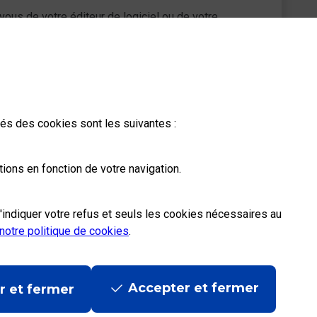
-vous de votre éditeur de logiciel ou de votre
ités des cookies sont les suivantes :
ions en fonction de votre navigation.
'indiquer votre refus et seuls les cookies nécessaires au
notre politique de cookies
.
Accepter et fermer
r et fermer
ditions contractuelles
|
Mentions légales
|
Données personnelles et cookies