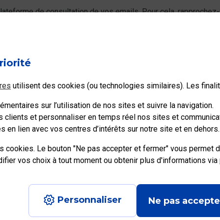
u plateforme de consultation de vos emails. Pour cela, rapprochez
riorité
Ce contenu vous a-t-il été utile ?
res
utilisent des cookies (ou technologies similaires). Les final
mentaires sur l’utilisation de nos sites et suivre la navigation.
s clients et personnaliser en temps réel nos sites et communicat
 en lien avec vos centres d’intérêts sur notre site et en dehors.
es cookies. Le bouton "Ne pas accepter et fermer" vous permet d
ier vos choix à tout moment ou obtenir plus d'informations via
e recrute
Personnaliser
Ne pas accepte
Aide en ligne
|
Plan du site
|
Accessibilité
|
Con