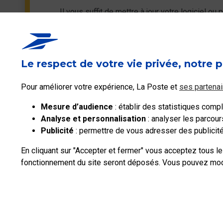
Il vous suffit de mettre à jour votre logiciel o
administrateur.
Le respect de votre vie privée, notre p
Pour améliorer votre expérience, La Poste et
ses partenai
Mesure d’audience
: établir des statistiques complé
Analyse et personnalisation
: analyser les parcour
Publicité
: permettre de vous adresser des publicités
En cliquant sur "Accepter et fermer" vous acceptez tous l
fonctionnement du site seront déposés. Vous pouvez modif
Professionnels
Entreprises et Collectivités
La Poste Groupe
La Post