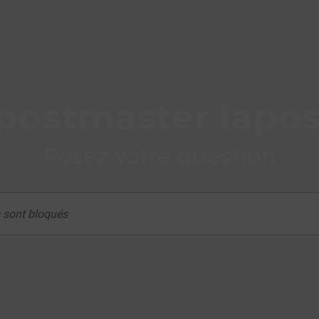
postmaster lapos
Posez votre question