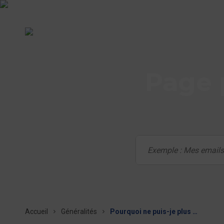
Page 
Accueil
Généralités
Pourquoi ne puis-je plus accéder à ma messagerie via le protocole TLS 1.0 et 1.1 ?