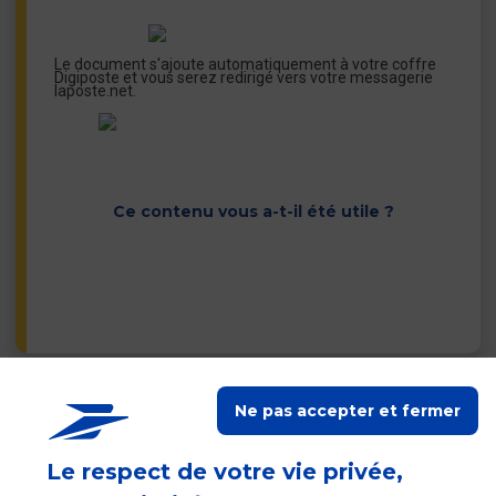
Le document s'ajoute automatiquement à votre coffre
Digiposte et vous serez redirigé vers votre messagerie
laposte.net.
Ce contenu vous a-t-il été utile ?
Ne pas accepter et fermer
Contacter les autres
services du Groupe La
Poste
Le respect de votre vie privée,