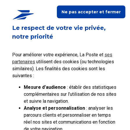
Le protocole TLS, également nommé SSL/TLS, est
Ne pas accepter et fermer
un protocole de sécurité utilisé pour établir une
Contacter les autres
services du Groupe La
connexion sécurisée entre client/serveur sur
Poste
internet. Il sécurise ces échanges en chiffrant le
Le respect de votre vie privée,
flux de données, afin que ces dernières ne puissent
être lues que par les destinataires autorisés.
notre priorité
Pourquoi ai-je un message d’erreur
d’authentification ?
Pour améliorer votre expérience, La Poste et
ses
Si vous consultez votre messagerie laposte.net par
partenaires
utilisent des cookies (ou technologies
le biais d’une plateforme externe ou d’un logiciel, il
similaires). Les finalités des cookies sont les
est possible que cette application utilise une
ancienne version de protocoles TLS (
TLS 1.0
et
suivantes :
1.1
) non supportée par laposte.net. Ainsi,
l’authentification ne pourra pas se faire.
Mesure d’audience
: établir des statistiques
complémentaires sur l’utilisation de nos sites
Comment mettre à jour le TLS de ma
messagerie laposte.net ?
et suivre la navigation.
Analyse et personnalisation
: analyser les
Il vous suffit de mettre à jour votre logiciel ou
parcours clients et personnaliser en temps
plateforme de consultation de vos emails. Pour
cela, rapprochez-vous de votre éditeur de logiciel
réel nos sites et communications en fonction
ou de votre administrateur.
de votre navigation.