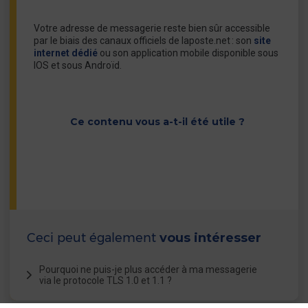
Votre adresse de messagerie reste bien sûr accessible
par le biais des canaux officiels de laposte.net : son
site
internet dédié
ou son application mobile disponible sous
IOS et sous Androïd.
Ce contenu vous a-t-il été utile ?
Ceci peut également
vous intéresser
Pourquoi ne puis-je plus accéder à ma messagerie
via le protocole TLS 1.0 et 1.1 ?
Qu’est-ce-que le TLS et à quoi ça sert?