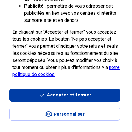
Publicité
: permettre de vous adresser des
publicités en lien avec vos centres d’intérêts
sur notre site et en dehors.
En cliquant sur "Accepter et fermer" vous acceptez
tous les cookies. Le bouton "Ne pas accepter et
fermer" vous permet d'indiquer votre refus et seuls
les cookies nécessaires au fonctionnement du site
seront déposés. Vous pouvez modifier vos choix à
tout moment ou obtenir plus d'informations via
notre
politique de cookies
.
Professionnels
Entreprises et
La Poste
La Poste
Collectivités
Groupe
recrute
Accepter et fermer
Personnaliser
Aide en ligne
|
Plan du site
|
Accessibilité
|
Conditions contractuelles
|