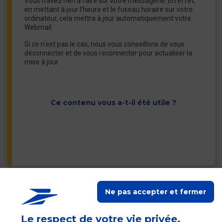
Vous n'avez rien à faire sur votre messagerie. En effet,
en mettant à jour l'heure et le fuseau horaire sur votre
ordinateur, cela mettra à jour automatiquement votre
Webmail.
Si ce n'est pas le cas, nous vous conseillons de vous
déconnecter et de vous reconnecter pour actualiser la
mise à jour.
Ce contenu vous a-t-il été utile ?
Ne pas accepter et fermer
Contacter les autres
services du Groupe La
Poste
Le respect de votre vie privée,