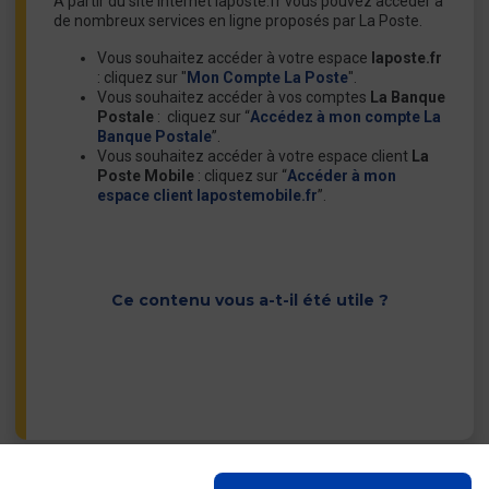
A partir du site internet laposte.fr vous pouvez accéder à
de nombreux services en ligne proposés par La Poste.
Vous souhaitez accéder à votre espace
laposte.fr
: cliquez sur "
Mon Compte La Poste
".
Vous souhaitez accéder à vos comptes
La Banque
Postale
: cliquez sur “
Accédez à mon compte La
Banque Postale
”.
Vous souhaitez accéder à votre espace client
La
Poste Mobile
: cliquez sur “
Accéder à mon
espace client lapostemobile.fr
”.
Ce contenu vous a-t-il été utile ?