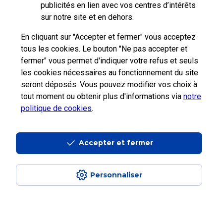
publicités en lien avec vos centres d’intérêts
sur notre site et en dehors.
En cliquant sur "Accepter et fermer" vous acceptez
tous les cookies. Le bouton "Ne pas accepter et
fermer" vous permet d'indiquer votre refus et seuls
les cookies nécessaires au fonctionnement du site
seront déposés. Vous pouvez modifier vos choix à
tout moment ou obtenir plus d'informations via
notre
politique de cookies
.
Professionnels
Entreprises et
La Poste
La Poste
Collectivités
Groupe
recrute
Accepter et fermer
Personnaliser
Aide en ligne
|
Plan du site
|
Accessibilité
|
Conditions contractuelles
|
Mentions légales
|
Données personnelles et cookies