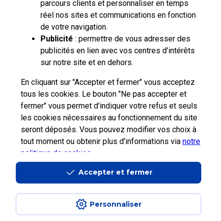
parcours clients et personnaliser en temps
réel nos sites et communications en fonction
de votre navigation.
Publicité
: permettre de vous adresser des
publicités en lien avec vos centres d’intérêts
sur notre site et en dehors.
En cliquant sur "Accepter et fermer" vous acceptez
tous les cookies. Le bouton "Ne pas accepter et
fermer" vous permet d'indiquer votre refus et seuls
les cookies nécessaires au fonctionnement du site
seront déposés. Vous pouvez modifier vos choix à
tout moment ou obtenir plus d'informations via
notre
politique de cookies
.
Professionnels
Entreprises et
La Poste
La Poste
Collectivités
Groupe
recrute
Accepter et fermer
Personnaliser