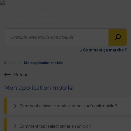
Page postmaster laposte.net
Posez votre question
Comment ça marche ?
Accueil
Mon application mobile
Retour
Mon application mobile
Comment activer le mode sombre sur l'appli mobile ?
Le mode sombre est disponible sur l'application mobile laposte
Comment tout sélectionner en un clic ?
Pour l'activer, rendez vous dans
Paramètres
puis dans “préfér