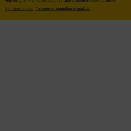
Aide en ligne
|
Plan du site
|
Accessibilité
|
Conditions contractuelles
|
Mentions légales
|
Données personnelles et cookies