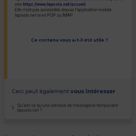
site
https://www.laposte.net/accueil
.
Elle n’est pas accessible depuis l’application mobile
laposte.net ni en POP ou IMAP.
Ce contenu vous a-t-il été utile ?
Ceci peut également
vous intéresser
Qu'est-ce qu'une adresse de messagerie temporaire
laposte.net ?
Depuis le 20 juin 2024, une Identité Numérique La
Poste active est requise pour créer une adresse
de messagerie laposte.net en toute sécurité.