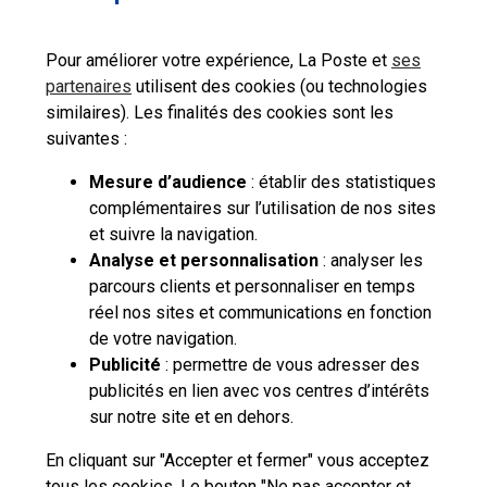
connecter votre adresse de messagerie
temporaire à votre Identité Numérique La Poste
activée et vous permettre de la finaliser et de la
Pour améliorer votre expérience, La Poste et
ses
rendre définitive et pleinement opérationnelle.
partenaires
utilisent des cookies (ou technologies
Passé ce délai, votre adresse temporaire est
similaires). Les finalités des cookies sont les
définitivement supprimée
et ne peut être recréée
à l'identique pendant une période de 30 ans
suivantes :
Fonctionnalités restreintes
:
Mesure d’audience
: établir des statistiques
complémentaires sur l’utilisation de nos sites
L'adresse de messagerie temporaire n'étant pas
encore finalisée,
ses fonctionnalités sont très
et suivre la navigation.
restreintes
.
Elles sont limitées exclusivement à
Analyse et personnalisation
: analyser les
Professionnels
Entreprises et
La Poste
La Poste
la réception de certains emails de La Poste,
Collectivités
Groupe
recrute
parcours clients et personnaliser en temps
notamment ceux nécessaires à la création de
votre Identité Numérique.
réel nos sites et communications en fonction
de votre navigation.
Dès lors que vous aurez transformé votre adresse
Publicité
: permettre de vous adresser des
temporaire en adresse définitive via l'utilisation de
votre Identité Numérique, elle bénéficiera alors
publicités en lien avec vos centres d’intérêts
automatiquement de l'ensemble des
Aide en ligne
|
Plan du site
|
Accessibilité
|
Conditions contractuelles
|
sur notre site et en dehors.
fonctionnalités de la messagerie laposte.net.
Mentions légales
|
Données personnelles et cookies
En cliquant sur "Accepter et fermer" vous acceptez
Mot de passe non modifiable et non
récupérable en cas d'oubli
:
tous les cookies. Le bouton "Ne pas accepter et