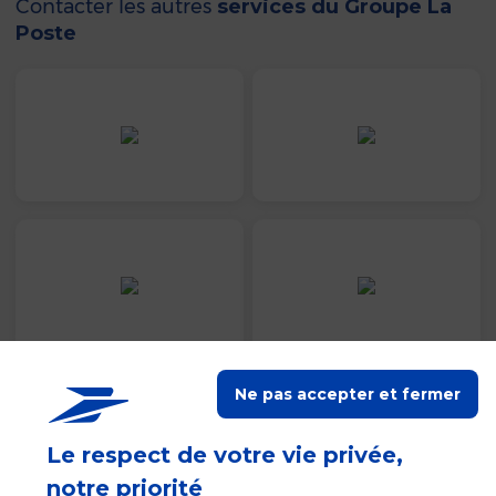
Contacter les autres
services du Groupe La
Si vous ne possédez pas encore d’Identité
Poste
Numérique La Poste, laposte.net vous permet, si
vous le souhaitez, de commencer par créer une
adresse de messagerie laposte.net temporaire que
vous pouvez utiliser pour créer et activer votre
Identité Numérique.
L’adresse électronique temporaire est la 1ère
phase de création de votre adresse de messagerie
laposte.net.
Une fois votre Identité Numérique La Poste activée,
vous pourrez finaliser la création de cette adresse
électronique temporaire en la rendant pleinement
opérationnelle et fonctionnelle.
Les caractéristiques d’une
adresse de messagerie
temporaire laposte.net sont les
Ne pas accepter et fermer
suivantes :
Le respect de votre vie privée,
Durée limitée
:
notre priorité
Vous disposez d’un délai de 30 jours pour