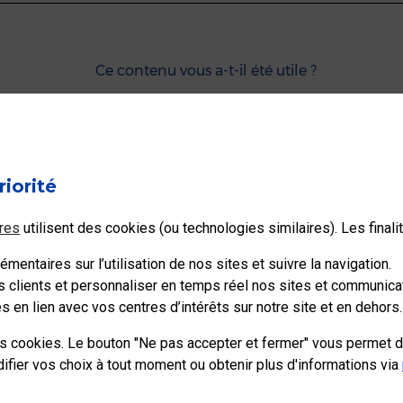
Ce contenu vous a-t-il été utile ?
riorité
res
utilisent des cookies (ou technologies similaires). Les final
mentaires sur l’utilisation de nos sites et suivre la navigation.
s clients et personnaliser en temps réel nos sites et communicat
 en lien avec vos centres d’intérêts sur notre site et en dehors.
re est bloquée.
tir de la liste de destinataires de votre campagne, la réputatio
es cookies. Le bouton "Ne pas accepter et fermer" vous permet d
sages soient acceptés sur la plateforme laposte.net.
ier vos choix à tout moment ou obtenir plus d'informations via
 à votre service (opt-in).
e recrute