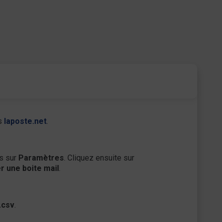
es
laposte.net
.
is sur
Paramètres
. Cliquez ensuite sur
r une boite mail
.
.csv
.