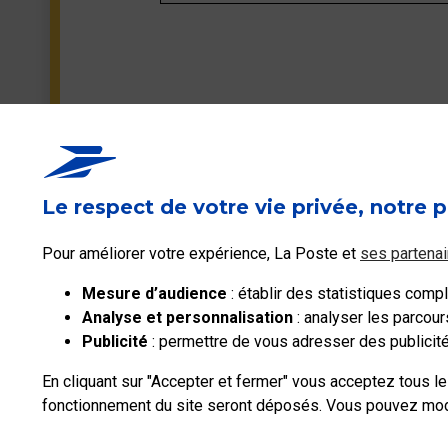
Le respect de votre vie privée, notre p
Ceci peut également
vous intéresser
Pour améliorer votre expérience, La Poste et
ses partenai
Mesure d’audience
: établir des statistiques complé
Code retour LPN 426
Analyse et personnalisation
: analyser les parcour
Publicité
: permettre de vous adresser des publicités
La boîte aux lettres de ce compte destinatai
Si vous avez plusieurs codes retour 426 à par
En cliquant sur "Accepter et fermer" vous acceptez tous l
rapidement être trop faible pour que les mes
fonctionnement du site seront déposés. Vous pouvez modif
Il faut mettre en place un contrôle d'adhésion
Professionnels
Entreprises et Collectivités
La Poste Groupe
La Post