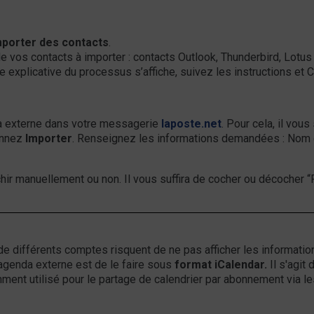
mporter des contacts
.
 de vos contacts à importer : contacts Outlook, Thunderbird, Lotu
e explicative du processus s’affiche, suivez les instructions et 
a externe dans votre messagerie
laposte.net
. Pour cela, il vou
onnez
Importer
. Renseignez les informations demandées : Nom d
ichir manuellement ou non. Il vous suffira de cocher ou décocher 
de différents comptes risquent de ne pas afficher les informati
 agenda externe est de le faire sous
format iCalendar.
Il s'agit
amment utilisé pour le partage de calendrier par abonnement via