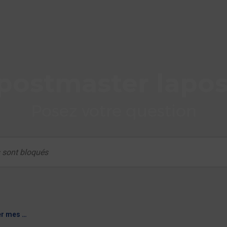
postmaster lapos
Posez votre question
Comment importer mes données (e-mails, contacts, agenda) vers ma messagerie laposte.net ?